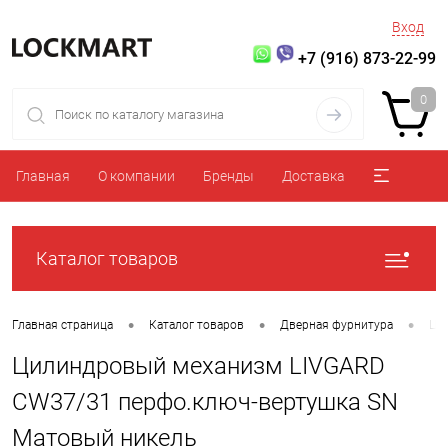
Вход
+7 (916) 873-22-99
0
Главная
О компании
Бренды
Доставка
Каталог товаров
•
•
•
Главная страница
Каталог товаров
Дверная фурнитура
Ци
Цилиндровый механизм LIVGARD
CW37/31 перфо.ключ-вертушка SN
Матовый никель