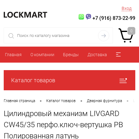
Вход
+7 (916) 873-22-99
0
Главная
О компании
Бренды
Доставка
Каталог товаров
•
•
•
Главная страница
Каталог товаров
Дверная фурнитура
Ци
Цилиндровый механизм LIVGARD
CW45/35 перфо.ключ-вертушка PB
Полированная латунь