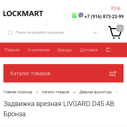
Вход
+7 (916) 873-22-99
0
Главная
О компании
Бренды
Доставка
Каталог товаров
•
•
•
Главная страница
Каталог товаров
Дверная фурнитура
За
Задвижка врезная LIVGARD D45 AB
Бронза