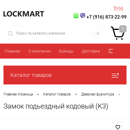
Вход
+7 (916) 873-22-99
0
Главная
О компании
Бренды
Доставка
Каталог товаров
•
•
•
Главная страница
Каталог товаров
Дверная фурнитура
За
Замок подьездный кодовый (K3)