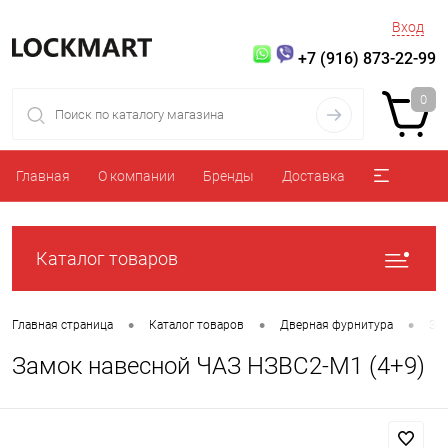
Вход
+7 (916) 873-22-99
0
Главная
О компании
Бренды
Доставка
Каталог товаров
•
•
•
Главная страница
Каталог товаров
Дверная фурнитура
За
Замок навесной ЧАЗ НЗВС2-М1 (4+9)