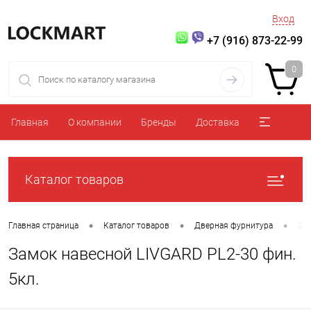
Вход
+7 (916) 873-22-99
0
Главная
О компании
Бренды
Доставка
Каталог товаров
•
•
•
Главная страница
Каталог товаров
Дверная фурнитура
За
Замок навесной LIVGARD PL2-30 фин.
5кл.