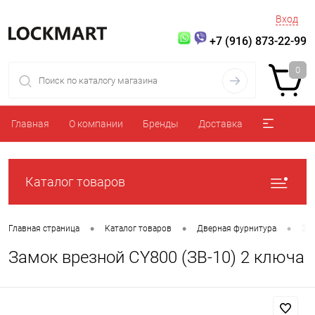
Вход
+7 (916) 873-22-99
0
Главная
О компании
Бренды
Доставка
Каталог товаров
•
•
•
Главная страница
Каталог товаров
Дверная фурнитура
За
Замок врезной CY800 (ЗВ-10) 2 ключа