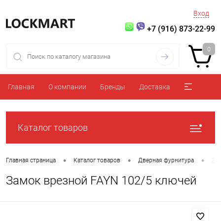
Вход
+7 (916) 873-22-99
0
Главная
О компании
Бренды
Доставка
Каталог товаров
•
•
•
Главная страница
Каталог товаров
Дверная фурнитура
За
Замок врезной FAYN 102/5 ключей