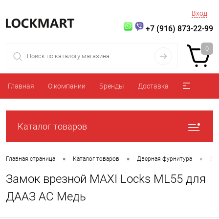
Вход
+7 (916) 873-22-99
0
Главная
О компании
Бренды
Доставка
Каталог товаров
•
•
•
Главная страница
Каталог товаров
Дверная фурнитура
За
Замок врезной MAXI Locks ML55 для
ДААЗ AC Медь