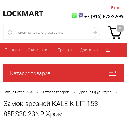
Вход
+7 (916) 873-22-99
0
Главная
О компании
Бренды
Доставка
Каталог товаров
•
•
•
Главная страница
Каталог товаров
Дверная фурнитура
За
Замок врезной KALE KILIT 153
85BS30,23NP Хром