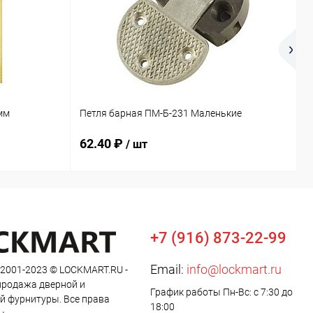
О
мм
Петля барная ПМ-Б-231 Маленькие
М
62.40 ₽
9
/ шт
+7 (916) 873-22-99
Email:
info@lockmart.ru
 2001-2023 © LOCKMART.RU -
продажа дверной и
График работы Пн-Вс: с 7:30 до
й фурнитуры. Все права
18:00