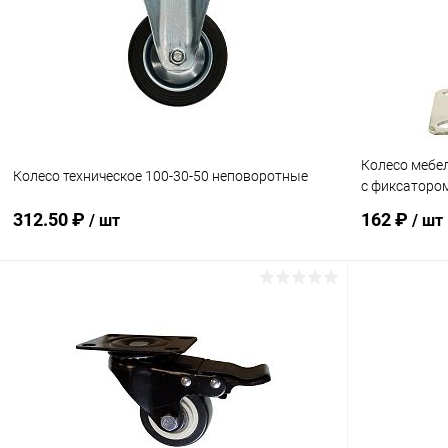
Купить в 1 клик
Сравнение
Купить в 1
В избранное
В наличии
В избранн
Колесо мебе
Колесо техническое 100-30-50 неповоротные
с фиксаторо
312.50 ₽
162 ₽
/ шт
/ шт
В корзину
Купить в 1 клик
Сравнение
Купить в 1
В избранное
В наличии
В избранн