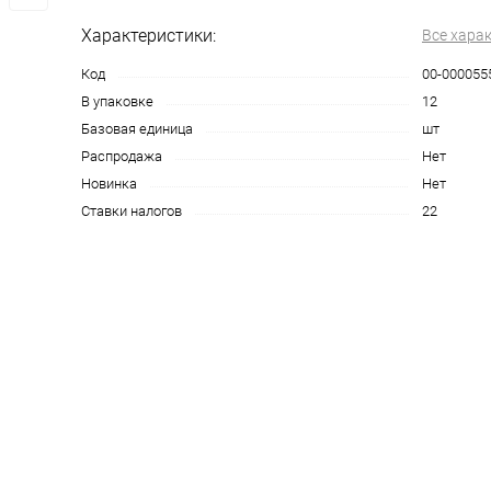
Характеристики:
Все хара
Код
00-000055
В упаковке
12
Базовая единица
шт
Распродажа
Нет
Новинка
Нет
Ставки налогов
22