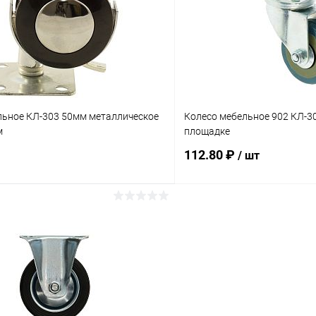
 клик
Сравнение
Купить в 1 клик
ое
В наличии
В избранное
льное КЛ-303 50мм металлическое
Колесо мебельное 902 КЛ-3
м
площадке
112.80 ₽
/ шт
В корзину
В корз
 клик
Сравнение
Купить в 1 клик
ое
В наличии
В избранное