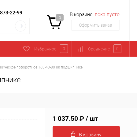
 873-22-99
В корзине
пока пусто
0
Оформить заказ
0
0
Избранное
Сравнение
хническое поворотное 160-40-80 на подшипнике
ипнике
1 037.50 ₽
/ шт
В корзину