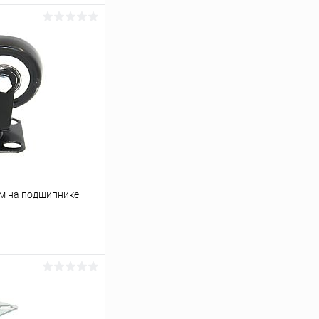
м на подшипнике
ину