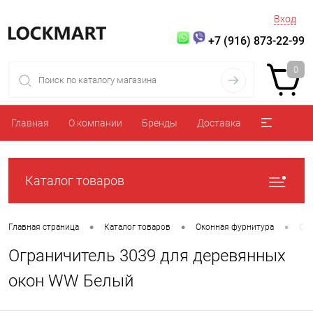
Вход
+7 (916) 873-22-99
0
Главная
О компании
Бренды
Доставка
Каталог товаров
•
•
•
Главная страница
Каталог товаров
Оконная фурнитура
Огр
Ограничитель 3039 для деревянных
окон WW Белый