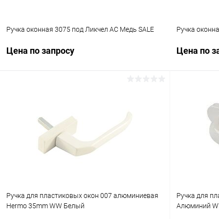
Ручка оконная 3075 под Ликчел AC Медь SALE
Ручка оконна
Цена по запросу
Цена по з
Запросить цену
Купить в 1 клик
Сравнение
Купить в 1
В избранное
В наличии
В избранн
Ручка для пластиковых окон 007 алюминиевая
Ручка для пл
Hermo 35mm WW Белый
Алюминий W