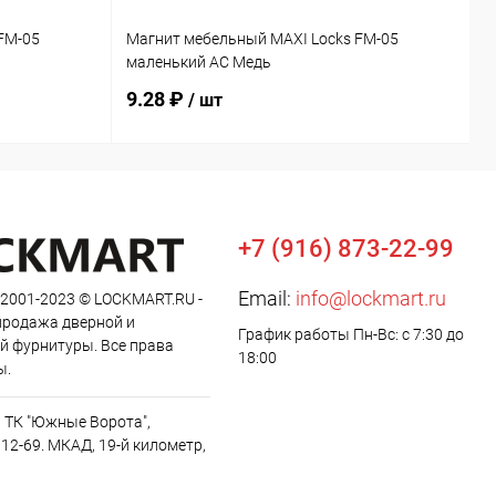
FM-05
Магнит мебельный MAXI Locks FM-05
М
маленький AC Медь
с
9.28 ₽
1
/ шт
+7 (916) 873-22-99
Email:
info@lockmart.ru
 2001-2023 © LOCKMART.RU -
продажа дверной и
График работы Пн-Вс: с 7:30 до
й фурнитуры. Все права
18:00
ы.
, ТК "Южные Ворота",
12-69. МКАД, 19-й километр,