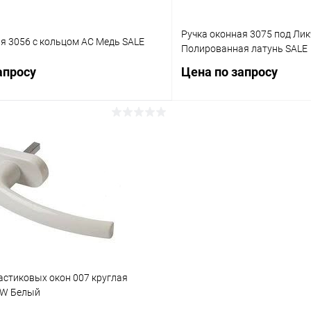
Ручка оконная 3075 под Лик
я 3056 с кольцом AC Медь SALE
Полированная латунь SALE
апросу
Цена по запросу
Запросить цену
Запросит
 клик
Сравнение
Купить в 1 клик
ое
В наличии
В избранное
астиковых окон 007 круглая
W Белый