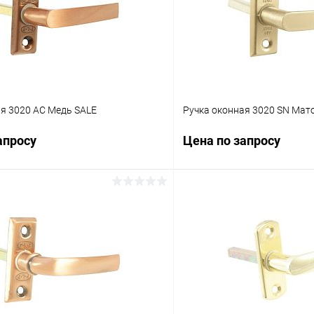
ая 3020 AC Медь SALE
Ручка оконная 3020 SN Мат
апросу
Цена по запросу
Запросить цену
Запросит
 клик
Сравнение
Купить в 1 клик
ое
В наличии
В избранное