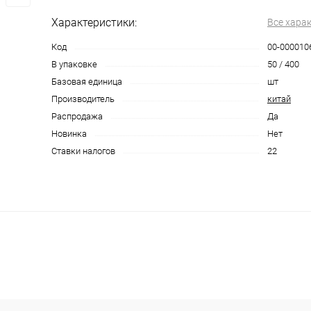
Характеристики:
Все хара
Код
00-000010
В упаковке
50 / 400
Базовая единица
шт
Производитель
китай
Распродажа
Да
Новинка
Нет
Ставки налогов
22