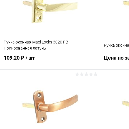
Ручка оконная Maxi Locks 3020 PB
Ручка оконн
Полированная латунь
109.20 ₽
Цена по з
/ шт
В корзину
Купить в 1
Купить в 1 клик
Сравнение
В избранн
В избранное
В наличии