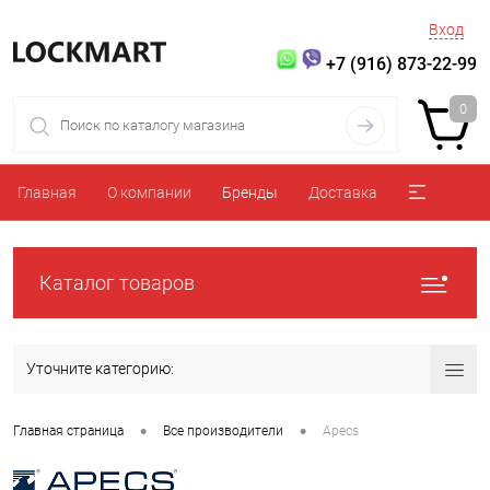
Вход
+7 (916) 873-22-99
0
Главная
О компании
Бренды
Доставка
Каталог товаров
Уточните категорию:
•
•
Главная страница
Все производители
Apecs