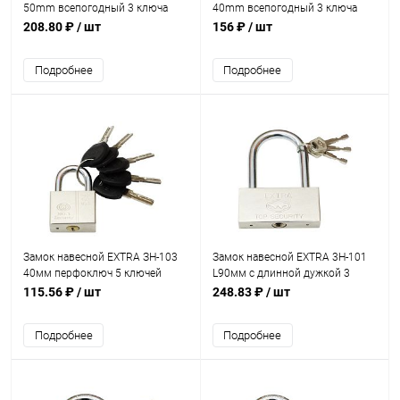
50mm всепогодный 3 ключа
40mm всепогодный 3 ключа
208.80 ₽
/ шт
156 ₽
/ шт
Подробнее
Подробнее
Замок навесной EXTRA ЗН-103
Замок навесной EXTRA 3H-101
40мм перфоключ 5 ключей
L90мм с длинной дужкой 3
SALE
ключа
115.56 ₽
/ шт
248.83 ₽
/ шт
Подробнее
Подробнее