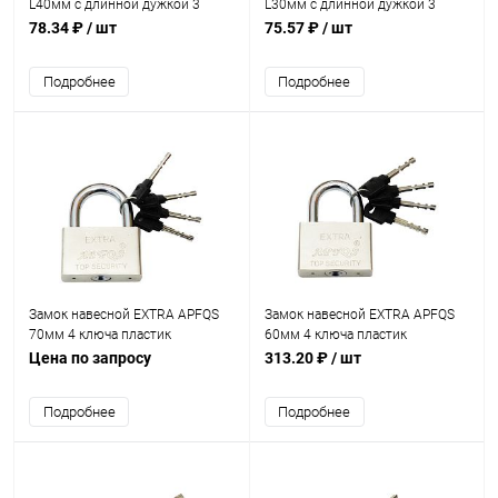
L40мм с длинной дужкой 3
L30мм с длинной дужкой 3
ключа
ключа
78.34 ₽
/ шт
75.57 ₽
/ шт
Подробнее
Подробнее
Замок навесной EXTRA APFQS
Замок навесной EXTRA APFQS
70мм 4 ключа пластик
60мм 4 ключа пластик
Цена по запросу
313.20 ₽
/ шт
Подробнее
Подробнее