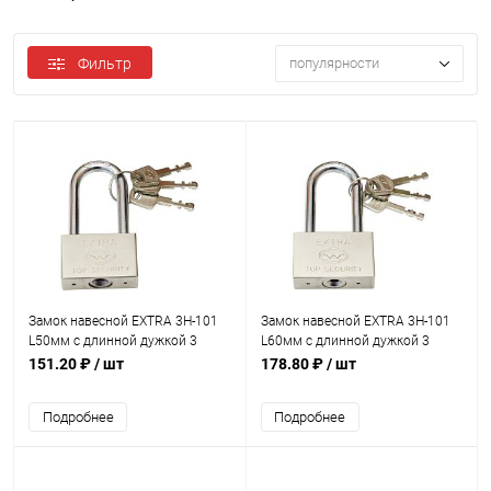
Фильтр
популярности
Замок навесной EXTRA 3H-101
Замок навесной EXTRA 3H-101
L50мм с длинной дужкой 3
L60мм с длинной дужкой 3
ключа
ключа
151.20 ₽
/ шт
178.80 ₽
/ шт
Подробнее
Подробнее