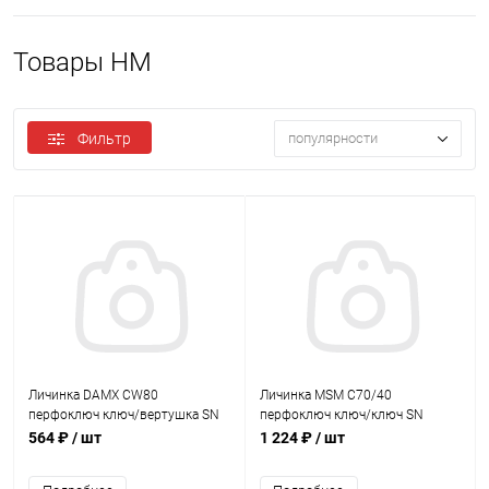
Товары HM
Фильтр
популярности
Личинка DAMX CW80
Личинка MSM C70/40
перфоключ ключ/вертушка SN
перфоключ ключ/ключ SN
Матовый никель
Матовый никель
564 ₽
/ шт
1 224 ₽
/ шт