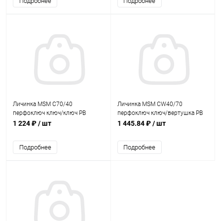
Подробнее
Подробнее
Личинка MSM C70/40
Личинка MSM CW40/70
перфоключ ключ/ключ PB
перфоключ ключ/вертушка PB
Полированная латунь
Полированная латунь
1 224 ₽
/ шт
1 445.84 ₽
/ шт
Подробнее
Подробнее