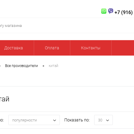
+7 (916)
Доставка
Оплата
Контакты
•
•
Все производители
китай
тай
о:
Показать по:
популярности
30