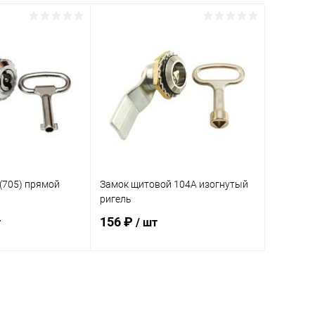
(705) прямой
Замок щитовой 104A изогнутый
ригель
156 ₽
т
/ шт
корзину
В корзину