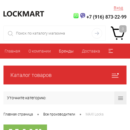
Вход
+7 (916) 873-22-99
0
Главная
О компании
Бренды
Доставка
Каталог товаров
Уточните категорию:
•
•
Главная страница
Все производители
MAXI Locks