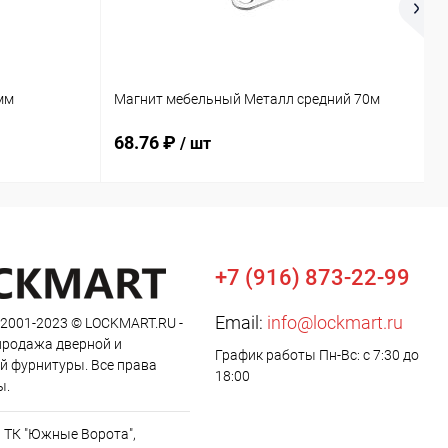
мм
Магнит мебельный Металл средний 70м
К
68.76 ₽
4
/ шт
+7 (916) 873-22-99
Email:
info@lockmart.ru
 2001-2023 © LOCKMART.RU -
продажа дверной и
График работы Пн-Вс: с 7:30 до
й фурнитуры. Все права
18:00
ы.
, ТК "Южные Ворота",