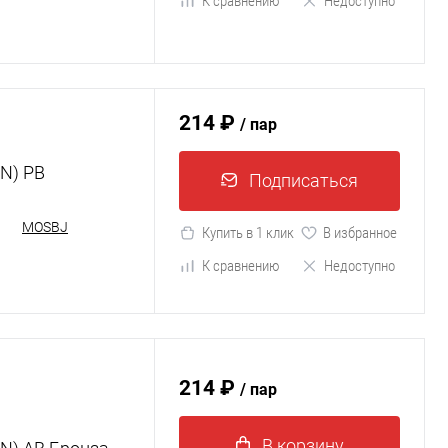
К сравнению
Недоступно
214 ₽
/ пар
N) PB
Подписаться
MOSBJ
Купить в 1 клик
В избранное
К сравнению
Недоступно
214 ₽
/ пар
В корзину