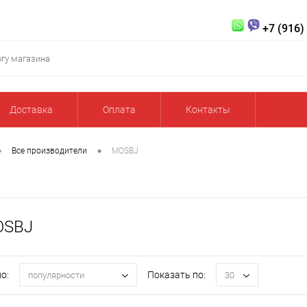
+7 (916)
Доставка
Оплата
Контакты
•
•
Все производители
MOSBJ
OSBJ
о:
Показать по:
популярности
30