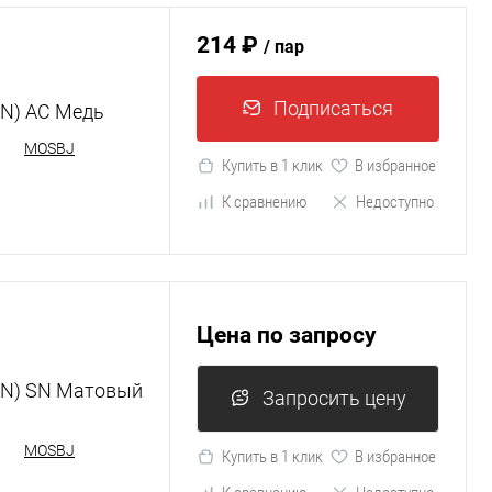
214 ₽
/ пар
Подписаться
IN) AC Медь
MOSBJ
Купить в 1 клик
В избранное
К сравнению
Недоступно
Цена по запросу
IN) SN Матовый
Запросить цену
MOSBJ
Купить в 1 клик
В избранное