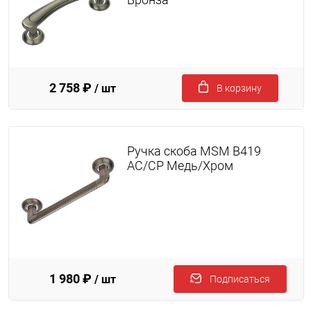
2 758 ₽
/ шт
В корзину
Ручка скоба MSM B419
AC/CP Медь/Хром
1 980 ₽
/ шт
Подписаться