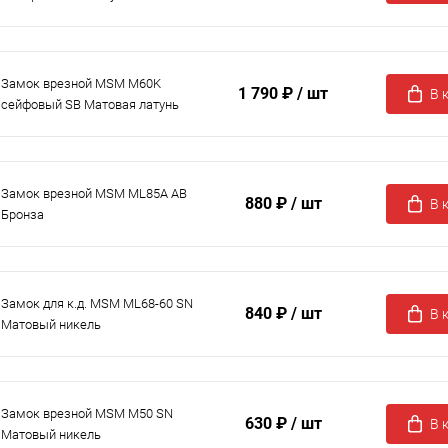
Замок врезной MSM M60K
1 790 ₽
/ шт
В 
сейфовый SB Матовая латунь
Замок врезной MSM ML85A AB
880 ₽
/ шт
В 
Бронза
Замок для к.д. MSM ML68-60 SN
840 ₽
/ шт
В 
Матовый никель
Замок врезной MSM M50 SN
630 ₽
/ шт
В 
Матовый никель