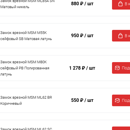
Замок врезной MSM ML85A SN
880 ₽
/ шт
В 
Матовый никель
Замок врезной MSM M55K
950 ₽
/ шт
В 
сейфовый SB Матовая латунь
Замок врезной MSM M80K
1 278 ₽
/ шт
Под
сейфовый PB Полированная
латунь
Замок врезной MSM ML62 BR
550 ₽
/ шт
Под
Коричневый
Замок врезной MSM ML62 SC