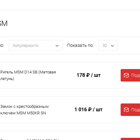
SM
о:
Показать по:
популярности
30
Ригель MSM D14 SB (Матовая
178 ₽
/ шт
Под
латунь)
Замок с крестообразным
1 016 ₽
/ шт
Под
ключем MSM M50KR SN