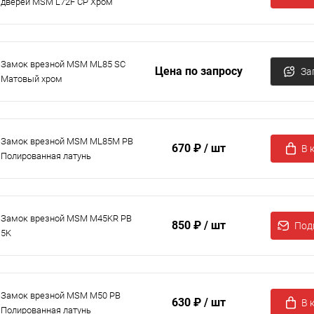
дверей MSM L72F CP Хром
Замок врезной MSM ML85 SC
Цена по запросу
За
Матовый хром
Замок врезной MSM ML85M PB
670 ₽
/ шт
В 
Полированная латунь
Замок врезной MSM M45KR PB
850 ₽
/ шт
Под
5K
Замок врезной MSM M50 PB
630 ₽
/ шт
В 
Полированная латунь