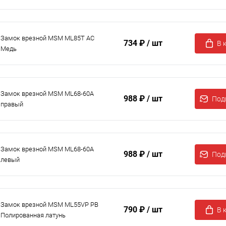
Замок врезной MSM ML85T AC
734 ₽
/ шт
В 
Медь
Замок врезной MSM ML68-60A
988 ₽
/ шт
Под
правый
Замок врезной MSM ML68-60A
988 ₽
/ шт
Под
левый
Замок врезной MSM ML55VP PB
790 ₽
/ шт
В 
Полированная латунь