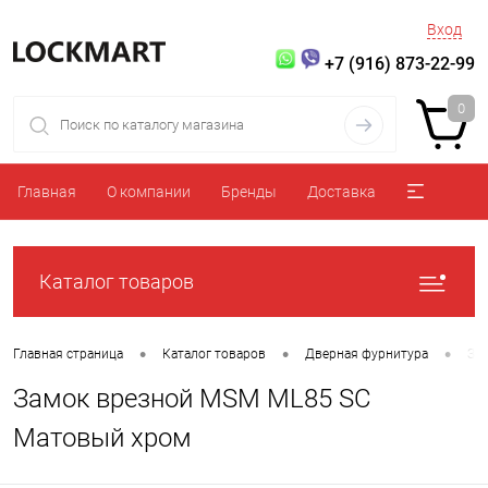
Вход
+7 (916) 873-22-99
0
Главная
О компании
Бренды
Доставка
Каталог товаров
•
•
•
Главная страница
Каталог товаров
Дверная фурнитура
За
Замок врезной MSM ML85 SC
Матовый хром