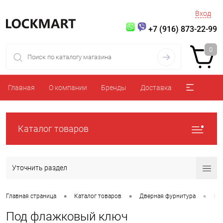
Вход
+7 (916) 873-22-99
0
Главная
О компании
Бренды
Доставка
Каталог товаров
Уточнить раздел
•
•
•
Главная страница
Каталог товаров
Дверная фурнитура
На
Под флажковый ключ