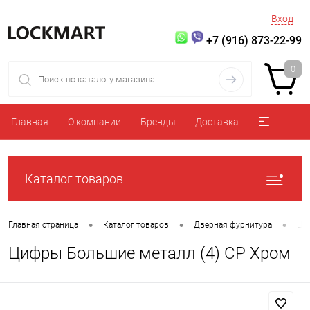
Вход
+7 (916) 873-22-99
0
Главная
О компании
Бренды
Доставка
Каталог товаров
•
•
•
Главная страница
Каталог товаров
Дверная фурнитура
Ци
Цифры Большие металл (4) CP Хром