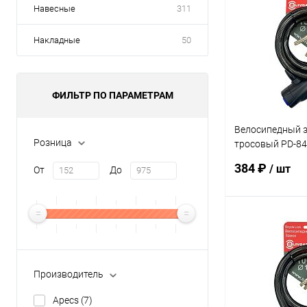
Навесные
311
Накладные
50
ФИЛЬТР ПО ПАРАМЕТРАМ
Велосипедный з
Розница
тросовый PD-84
3кл.
384 ₽
/ шт
От
До
В 
Купить в 1 кл
Производитель
В избранное
Apecs
(7)