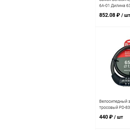
6А-01 Дилина 6
852.08 ₽
/ ш
В 
Купить в 1 кл
В избранное
Велосипедный з
тросовый PD-83
440 ₽
/ шт