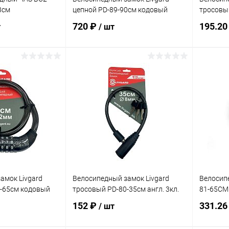
3см
цепной PD-89-90см кодовый
тросовы
720 ₽
195.20
т
/ шт
корзину
В корзину
ик
Сравнение
Купить в 1 клик
Сравнение
Купит
В наличии
В избранное
В наличии
В изб
амок Livgard
Велосипедный замок Livgard
Велосип
-65см кодовый
тросовый PD-80-35см англ. 3кл.
81-65СМ
152 ₽
331.26
/ шт