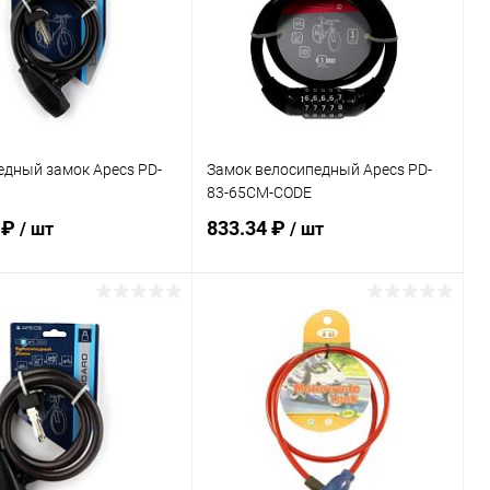
ранное
В наличии
В избранное
В наличии
едный замок Apecs PD-
Замок велосипедный Apecs PD-
83-65CM-CODE
 ₽
833.34 ₽
/ шт
/ шт
В корзину
В корзину
ь в 1 клик
Сравнение
Купить в 1 клик
Сравнение
ранное
В наличии
В избранное
В наличии