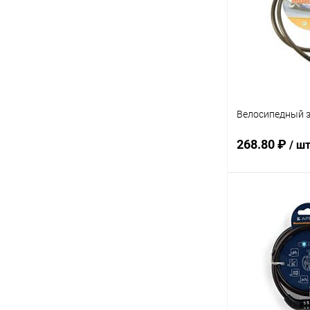
В избранное
Велосипедный з
268.80 ₽
/ ш
В 
Купить в 1 кл
В избранное