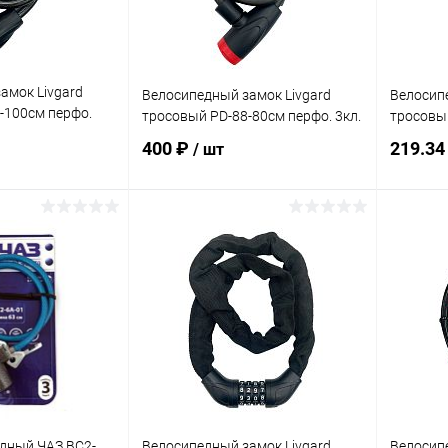
амок Livgard
Велосипедный замок Livgard
Велосипе
-100см перфо.
тросовый PD-88-80см перфо. 3кл.
тросовый
400 ₽
219.34
/ шт
корзину
В корзину
ик
Сравнение
Купить в 1 клик
Сравнение
Купит
В наличии
В избранное
В наличии
В изб
дный ЧАЗ ВС2-
Велосипедный замок Livgard
Велосипе