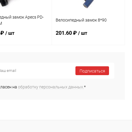
едный замок Apecs PD-
Велосипедный замок 8*90
М
 ₽
201.60 ₽
/ шт
/ шт
В корзину
В корзину
Подписаться
ь в 1 клик
Сравнение
Купить в 1 клик
Сравнение
ранное
В наличии
В избранное
В наличии
гласен на
обработку персональных данных.
*