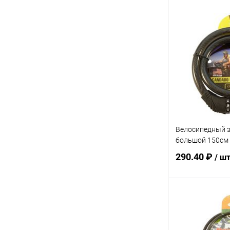
В 
Купить в 1 кл
В избранное
Велосипедный 
большой 150см 
290.40 ₽
/ ш
В 
Купить в 1 кл