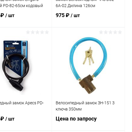
й PD-82-65см кодовый
6А-02 Дилина 126см
 ₽
975 ₽
/ шт
/ шт
В корзину
В корзину
ь в 1 клик
Сравнение
Купить в 1 клик
Сравнение
ранное
В наличии
В избранное
В наличии
едный замок Apecs PD-
Велосипедный замок ЗН-151 3
ключа 350мм
 ₽
Цена по запросу
/ шт