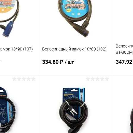
В наличии
В избранное
В наличии
В изб
Велосип
амок 10*90 (107)
Велосипедный замок 10*80 (102)
81-80СМ
334.80 ₽
347.92
т
/ шт
корзину
В корзину
ик
Сравнение
Купить в 1 клик
Сравнение
Купит
В наличии
В избранное
В наличии
В изб