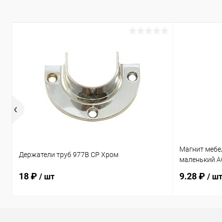
Магнит мебе
Держатели труб 977B CP Хром
маленький A
18 ₽
9.28 ₽
/ шт
/ ш