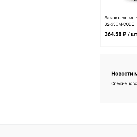
Замок велосипе
82-65CM-CODE
364.58 ₽
/ ш
В 
Новости 
Купить в 1 кл
Свежие ново
В избранное