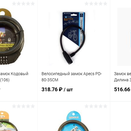
корзину
В корзину
ик
Сравнение
Купить в 1 клик
Сравнение
Купит
В наличии
В избранное
В наличии
В изб
замок Кодовый
Велосипедный замок Apecs PD-
Замок в
(106)
80-35СМ
Дилина 
318.76 ₽
516.66
т
/ шт
корзину
В корзину
ик
Сравнение
Купить в 1 клик
Сравнение
Купит