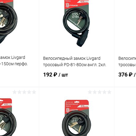
амок Livgard
Велосипедный замок Livgard
Велосипе
-150см перфо.
тросовый PD-81-80см англ. 2кл.
тросовый
192 ₽
376 ₽
/ шт
корзину
В корзину
ик
Сравнение
Купить в 1 клик
Сравнение
Купит
В наличии
В избранное
В наличии
В изб