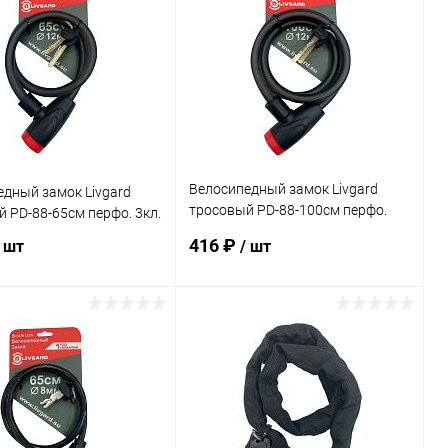
Велосипедный замок Livgard
дный замок Livgard
тросовый PD-88-100см перфо.
 PD-88-65см перфо. 3кл.
3кл.
416 ₽
/ шт
/ шт
В корзину
В корзину
ь в 1 клик
Сравнение
Купить в 1 клик
Сравнение
ранное
В наличии
В избранное
В наличии