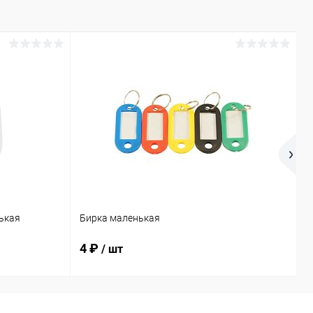
ькая
Бирка маленькая
П
4 ₽
2
/ шт