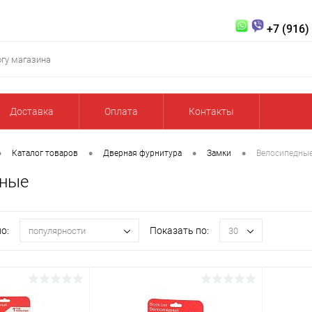
+7 (916)
Доставка
Оплата
Контакты
•
•
•
•
Каталог товаров
Дверная фурнитура
Замки
Велосипедны
дные
о:
Показать по:
популярности
30