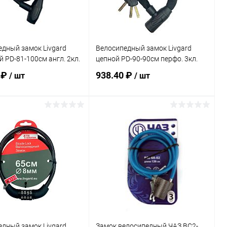
дный замок Livgard
Велосипедный замок Livgard
 PD-81-100см англ. 2кл.
цепной PD-90-90см перфо. 3кл.
 ₽
938.40 ₽
/ шт
/ шт
В корзину
В корзину
ь в 1 клик
Сравнение
Купить в 1 клик
Сравнение
ранное
В наличии
В избранное
В наличии
дный замок Livgard
Замок велосипедный ЧАЗ ВС2-