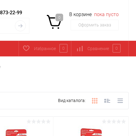
 873-22-99
В корзине
пока пусто
0
Оформить заказ
0
0
Избранное
Сравнение
е
Вид каталога: