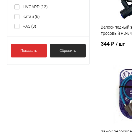
LIVGARD
(12)
китай
(6)
ЧАЗ
(3)
Велосипедный з
тросовый PD-84
3кл.
344 ₽
/ шт
Показать
Сбросить
В 
Купить в 1 кл
В избранное
Замок велосипе