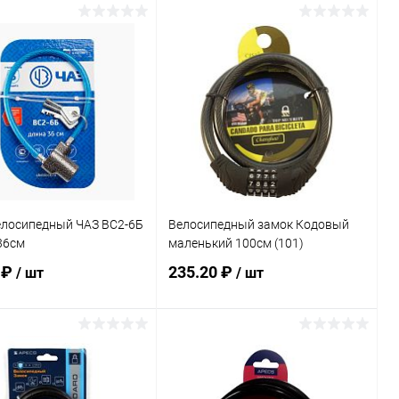
Запросить цену
В корзину
Купить в 1 клик
Сравнение
ь в 1 клик
Сравнение
В избранное
В наличии
ранное
В наличии
елосипедный ЧАЗ ВС2-6Б
Велосипедный замок Кодовый
36см
маленький 100см (101)
 ₽
235.20 ₽
/ шт
/ шт
В корзину
В корзину
ь в 1 клик
Сравнение
Купить в 1 клик
Сравнение