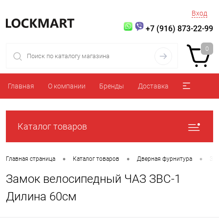
Вход
+7 (916) 873-22-99
0
Главная
О компании
Бренды
Доставка
Каталог товаров
•
•
•
Главная страница
Каталог товаров
Дверная фурнитура
За
Замок велосипедный ЧАЗ ЗВС-1
Дилина 60см