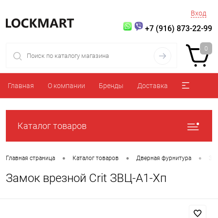
Вход
+7 (916) 873-22-99
0
Главная
О компании
Бренды
Доставка
Каталог товаров
•
•
•
Главная страница
Каталог товаров
Дверная фурнитура
За
Замок врезной Crit ЗВЦ-А1-Хп