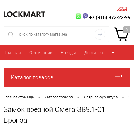
Вход
+7 (916) 873-22-99
0
Главная
О компании
Бренды
Доставка
Каталог товаров
•
•
•
Главная страница
Каталог товаров
Дверная фурнитура
За
Замок врезной Омега ЗВ9.1-01
Бронза