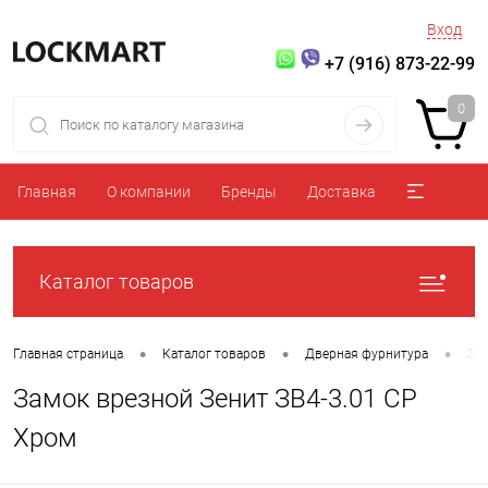
Вход
+7 (916) 873-22-99
0
Главная
О компании
Бренды
Доставка
Каталог товаров
•
•
•
Главная страница
Каталог товаров
Дверная фурнитура
За
Замок врезной Зенит ЗВ4-3.01 CP
Хром