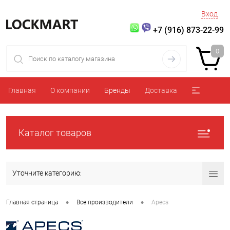
Вход
+7 (916) 873-22-99
0
Главная
О компании
Бренды
Доставка
Каталог товаров
Уточните категорию:
•
•
Главная страница
Все производители
Apecs