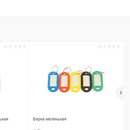
ькая
Бирка маленькая
П