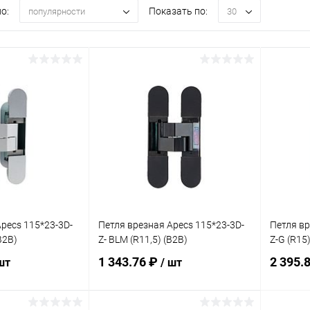
о:
Показать по:
популярности
30
pecs 115*23-3D-
Петля врезная Apecs 115*23-3D-
Петля вр
B2B)
Z- BLM (R11,5) (B2B)
Z-G (R15)
1 343.76 ₽
2 395.
шт
/ шт