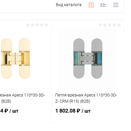
Вид каталога:
езная Apecs 110*30-3D-
Петля врезная Apecs 110*30-3D-
 (B2B)
Z- CRM (R15) (B2B)
84 ₽
1 802.08 ₽
/ шт
/ шт