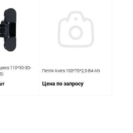
писаться
В корзину
ик
Сравнение
Купить в 1 клик
Сравнение
Купит
Недоступно
В избранное
В наличии
В изб
pecs 110*30-3D-
Петля Avers 100*70*2,5-B4-AN
B)
Цена по запросу
шт
Запросить цену
писаться
Купить в 1 клик
Сравнение
ик
Сравнение