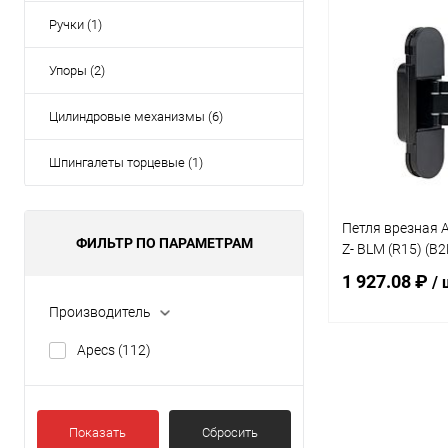
Под
Ручки (1)
Купить в 1 кл
Упоры (2)
В избранное
Цилиндровые механизмы (6)
Шпингалеты торцевые (1)
Петля врезная A
ФИЛЬТР ПО ПАРАМЕТРАМ
Z- BLM (R15) (B2
1 927.08 ₽
/ 
Производитель
Apecs
(112)
Под
Купить в 1 кл
Показать
Сбросить