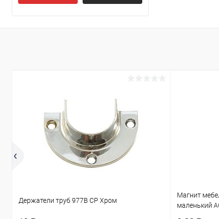
В избранное
Магнит мебе
Держатели труб 977B CP Хром
маленький A