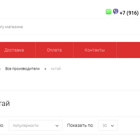
+7 (916)
Доставка
Оплата
Контакты
•
•
Все производители
китай
тай
о:
Показать по:
популярности
30