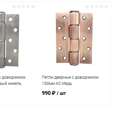
c доводчиком
Петли дверные c доводчиком
вый никель
130мм AC Медь
990 ₽
/ шт
корзину
Подписаться