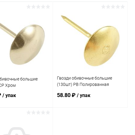
Гвозди обивочные большие
обивочные большие
(130шт) PB Полированная
 CP Хром
латунь
₽
58.80 ₽
/ упак
/ упак
В корзину
В корзину