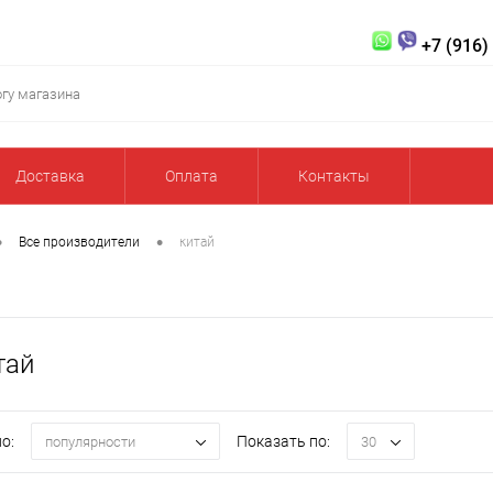
+7 (916)
Доставка
Оплата
Контакты
•
•
Все производители
китай
тай
о:
Показать по:
популярности
30