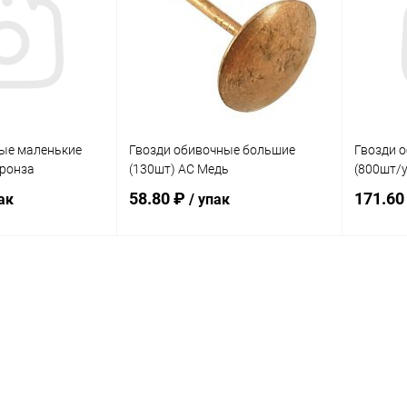
ик
Сравнение
Купить в 1 клик
Сравнение
Купит
В наличии
В избранное
В наличии
В изб
ые маленькие
Гвозди обивочные большие
Гвозди 
Бронза
(130шт) AC Медь
(800шт/у
58.80 ₽
171.60
ак
/ упак
писаться
В корзину
ик
Сравнение
Купить в 1 клик
Сравнение
Купит
Недоступно
В избранное
В наличии
В изб