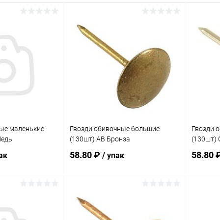
ые маленькие
Гвозди обивочные большие
Гвозди 
Медь
(130шт) AB Бронза
(130шт)
58.80 ₽
58.80 
ак
/ упак
корзину
В корзину