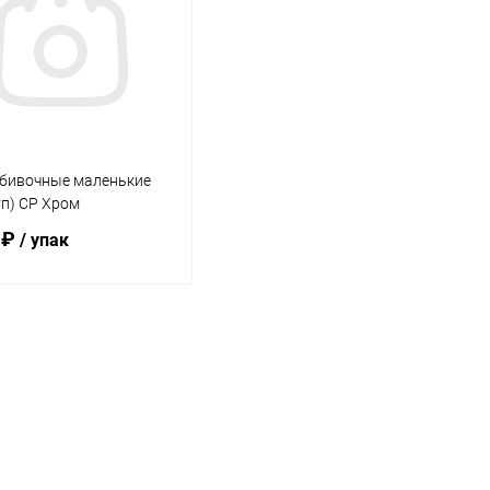
ь в 1 клик
Сравнение
Купить в 1 клик
Сравнение
ранное
В наличии
В избранное
В наличии
обивочные маленькие
п) CP Хром
 ₽
/ упак
Подписаться
ь в 1 клик
Сравнение
ранное
Недоступно