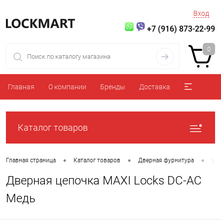
Вход
+7 (916) 873-22-99
0
Главная
О компании
Бренды
Доставка
Каталог товаров
•
•
•
Главная страница
Каталог товаров
Дверная фурнитура
Це
Дверная цепочка MAXI Locks DC-AC
Медь