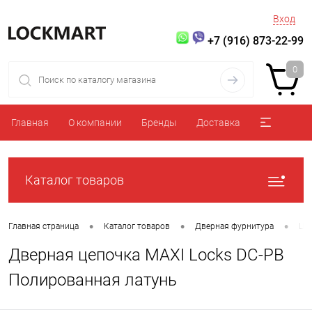
Вход
+7 (916) 873-22-99
0
Главная
О компании
Бренды
Доставка
Каталог товаров
•
•
•
Главная страница
Каталог товаров
Дверная фурнитура
Це
Дверная цепочка MAXI Locks DC-PB
Полированная латунь