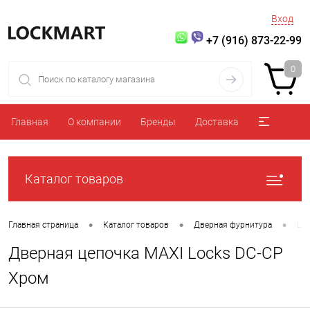
Вход
+7 (916) 873-22-99
0
Главная
О компании
Бренды
Доставка
Каталог товаров
•
•
•
Главная страница
Каталог товаров
Дверная фурнитура
Це
Дверная цепочка MAXI Locks DC-CP
Хром