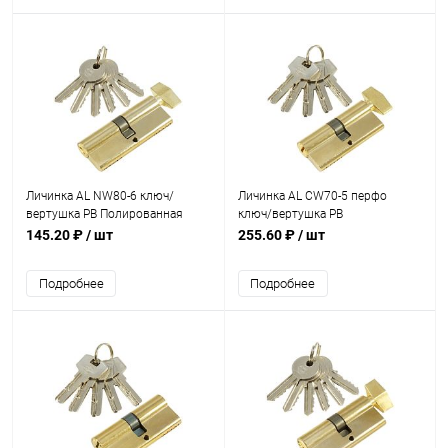
Личинка AL NW80-6 ключ/
Личинка AL CW70-5 перфо
вертушка PB Полированная
ключ/вертушка PB
латунь
Полированная латунь
145.20 ₽
/ шт
255.60 ₽
/ шт
Подробнее
Подробнее