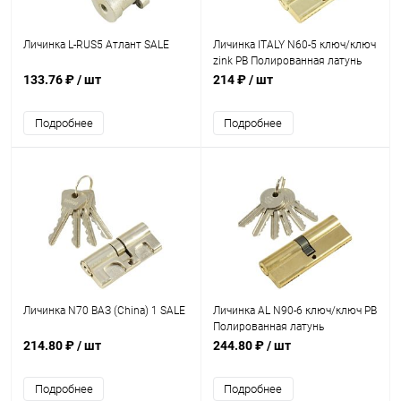
Личинка L-RUS5 Атлант SALE
Личинка ITALY N60-5 ключ/ключ
zink PB Полированная латунь
SALE
133.76 ₽
/ шт
214 ₽
/ шт
Подробнее
Подробнее
Личинка N70 ВАЗ (Сhina) 1 SALE
Личинка AL N90-6 ключ/ключ PB
Полированная латунь
214.80 ₽
/ шт
244.80 ₽
/ шт
Подробнее
Подробнее