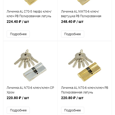
Личинка AL C70-5 перфо ключ/
Личинка AL NW70-6 ключ/
ключ PB Полированная латунь
вертушка PB Полированная
латунь
224.40 ₽
/ шт
248.40 ₽
/ шт
Подробнее
Подробнее
Личинка AL N70-6 ключ/ключ CP
Личинка AL N70-6 ключ/ключ PB
Хром
Полированная латунь
220.80 ₽
/ шт
220.80 ₽
/ шт
Подробнее
Подробнее