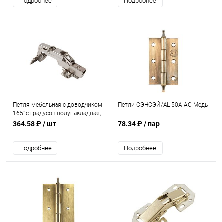
Подробнее
Подробнее
Петля мебельная с доводчиком
Петли СЭНСЭЙ/AL 50A AC Медь
165°с градусов полунакладная,
никель
364.58 ₽
/ шт
78.34 ₽
/ пар
Подробнее
Подробнее