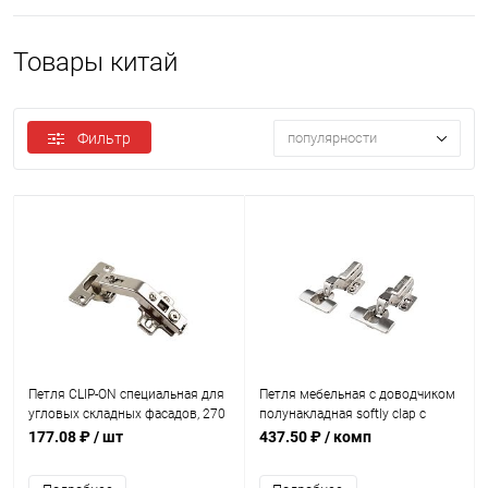
Товары китай
Фильтр
популярности
Петля CLIP-ON специальная для
Петля мебельная с доводчиком
угловых складных фасадов, 270
полунакладная softly clap с
градусов
эксцентриком, комп. из 2 шт
177.08 ₽
/ шт
437.50 ₽
/ комп