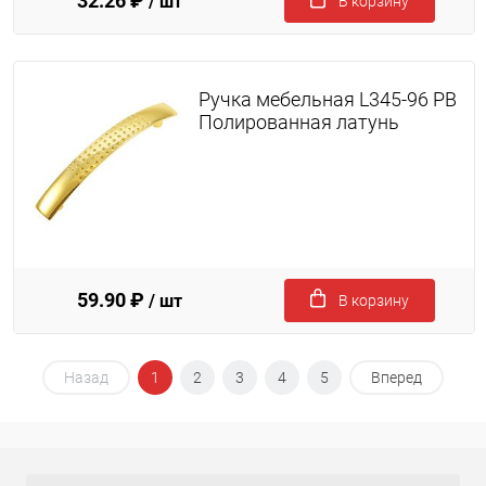
32.26 ₽
/ шт
В корзину
Ручка мебельная L345-96 PB
Полированная латунь
59.90 ₽
/ шт
В корзину
Назад
1
2
3
4
5
Вперед