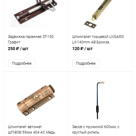
Задвижка гаражная ЗТ-150
Шпингалет торцевой LIVGARD
Графит
LX-140mm AB Бронза
250 ₽
/ шт
120 ₽
/ шт
Подробнее
Подробнее
Шпингалет автомат
Засов с пружиной 600мм, с
ШП-808/55мм 404 AC Медь
круглый ригель