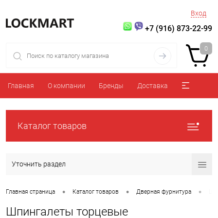
Вход
+7 (916) 873-22-99
0
Главная
О компании
Бренды
Доставка
Каталог товаров
Уточнить раздел
•
•
•
Главная страница
Каталог товаров
Дверная фурнитура
Шп
Шпингалеты торцевые