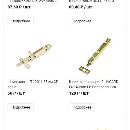
ШП-808/65мм 406 WW Белый
ШП-808/55мм 404 CP Хром
87.60 ₽
/ шт
80.40 ₽
/ шт
Подробнее
Подробнее
Шпингалет ШП-1201L-85мм CP
Шпингалет торцевой LIVGARD
Хром
LX-140mm PB Полированная
латунь
56 ₽
/ шт
120 ₽
/ шт
Подробнее
Подробнее