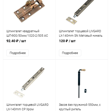
Шпингалет квадратный
Шпингалет торцевой LIVGARD
ШП-900/50мм/1020-2/505 AC
LX-140mm SN Матовый никель
Медь
92.40 ₽
/ шт
120 ₽
/ шт
Подробнее
Подробнее
Шпингалет торцевой LIVGARD
Засов без пружиной 550мм, с
LX-140mm CP Хром
круглый ригель