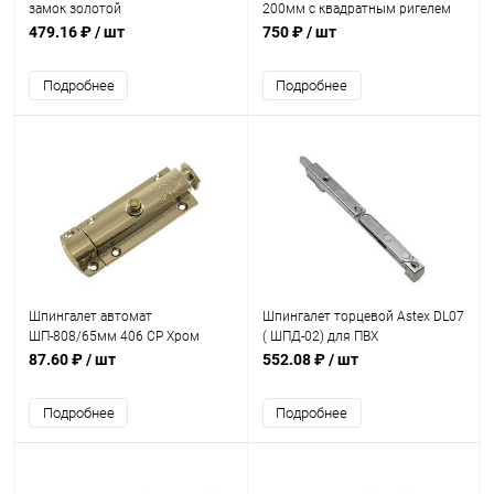
замок золотой
200мм с квадратным ригелем
медь
479.16 ₽
/ шт
750 ₽
/ шт
Подробнее
Подробнее
Шпингалет автомат
Шпингалет торцевой Astex DL07
ШП-808/65мм 406 CP Хром
( ШПД-02) для ПВХ
87.60 ₽
/ шт
552.08 ₽
/ шт
Подробнее
Подробнее