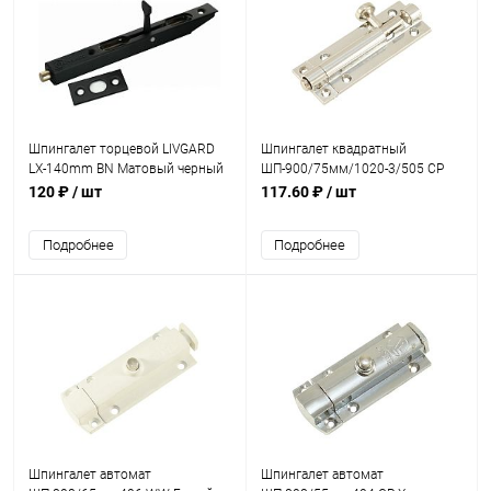
Шпингалет торцевой LIVGARD
Шпингалет квадратный
LX-140mm BN Матовый черный
ШП-900/75мм/1020-3/505 CP
Хром
120 ₽
/ шт
117.60 ₽
/ шт
Подробнее
Подробнее
Шпингалет автомат
Шпингалет автомат