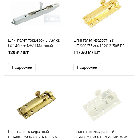
Шпингалет торцевой LIVGARD
Шпингалет квадратный
LX-140mm MWH Матовый
ШП-900/75мм/1020-3/505 PB
белый
Полированная латунь
120 ₽
/ шт
117.60 ₽
/ шт
Подробнее
Подробнее
Шпингалет квадратный
Шпингалет квадратный
ШП-900/75мм/1020-3/505 AB
ШП-900/50мм/1020-2/505 WW