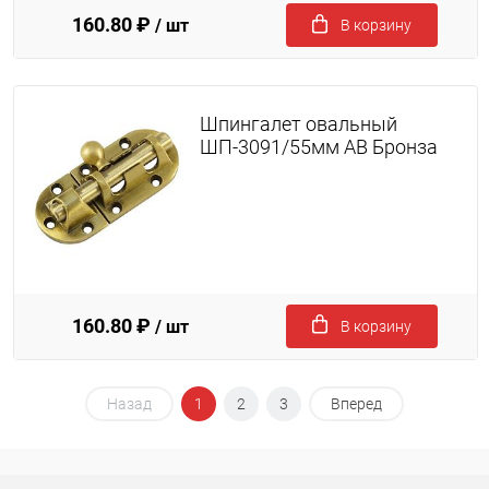
160.80 ₽
/ шт
В корзину
Шпингалет овальный
ШП-3091/55мм AB Бронза
160.80 ₽
/ шт
В корзину
Назад
1
2
3
Вперед