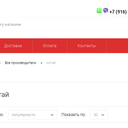
+7 (916)
Доставка
Оплата
Контакты
•
•
Все производители
китай
тай
о:
Показать по:
популярности
30