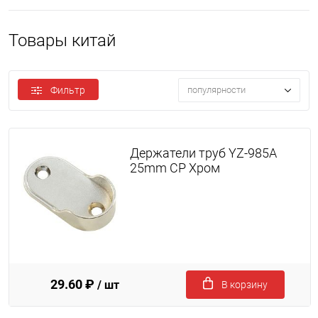
Товары китай
Фильтр
популярности
Держатели труб YZ-985A
25mm CP Хром
29.60 ₽
/ шт
В корзину