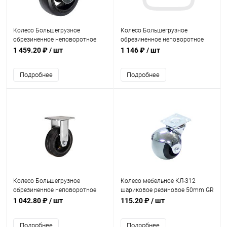
Колесо Большегрузное
Колесо Большегрузное
обрезиненное неповоротное
обрезиненное неповоротное
200мм (8*2)
150мм (6*2)
1 459.20 ₽
/ шт
1 146 ₽
/ шт
Подробнее
Подробнее
Колесо Большегрузное
Колесо мебельное КЛ-312
обрезиненное неповоротное
шариковое резиновое 50mm GR
100мм (4*2)
Серое
1 042.80 ₽
/ шт
115.20 ₽
/ шт
Подробнее
Подробнее