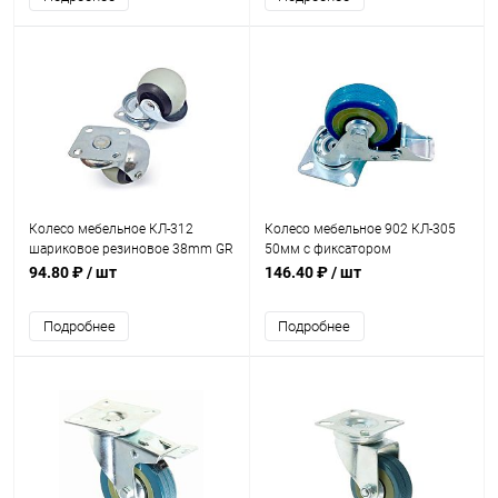
Колесо мебельное КЛ-312
Колесо мебельное 902 КЛ-305
шариковое резиновое 38mm GR
50мм с фиксатором
Серое
94.80 ₽
/ шт
146.40 ₽
/ шт
Подробнее
Подробнее