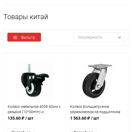
Товары китай
Фильтр
популярности
Колесо мебельное 4008 40мм с
Колесо Большегрузное
резьбой (10*30mm) и
обрезиненное на подшипнике
фиксатором
200мм (8*2)
135.60 ₽
/ шт
1 563.60 ₽
/ шт