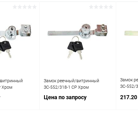
Замок р
/витринный
Замок реечный/витринный
ЗС-552/
Р Хром
ЗС-552/318-1 СР Хром
латунь
Цена по запросу
217.20
т
Запросить цену
писаться