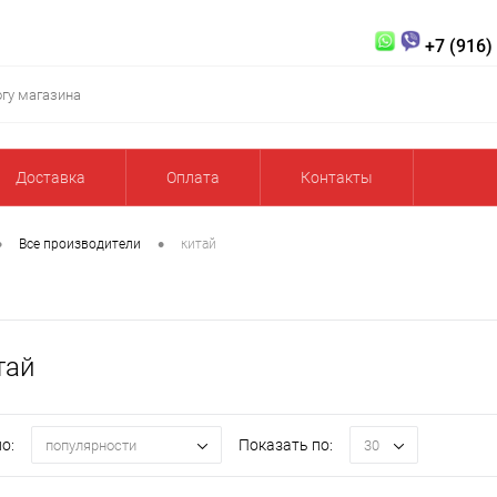
+7 (916)
Доставка
Оплата
Контакты
•
•
Все производители
китай
тай
о:
Показать по:
популярности
30