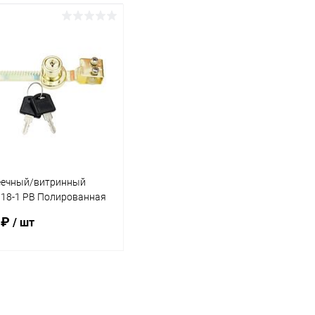
еечный/витринный
318-1 PB Полированная
 ₽
/ шт
В корзину