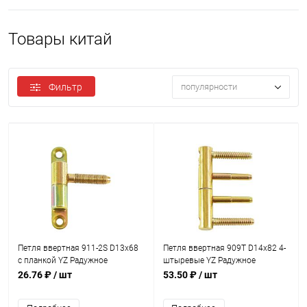
Товары китай
Фильтр
популярности
Петля ввертная 911-2S D13x68
Петля ввертная 909T D14x82 4-
с планкой YZ Радужное
штыревые YZ Радужное
цинкование SALE
цинкование SALE
26.76 ₽
/ шт
53.50 ₽
/ шт