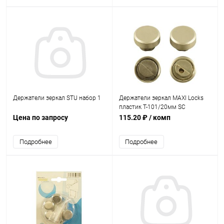
Держатели зеркал STU набор 1
Держатели зеркал MAXI Locks
пластик Т-101/20мм SC
Матовый хром
Цена по запросу
115.20 ₽
/ комп
Подробнее
Подробнее