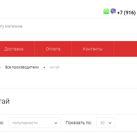
+7 (916)
Доставка
Оплата
Контакты
•
•
Все производители
китай
тай
о:
Показать по:
популярности
30