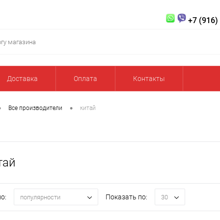
+7 (916)
Доставка
Оплата
Контакты
•
•
Все производители
китай
тай
о:
Показать по:
популярности
30