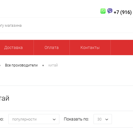
+7 (916)
Доставка
Оплата
Контакты
•
•
Все производители
китай
тай
о:
Показать по:
популярности
30