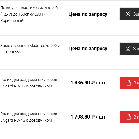
Петля для пластиковых дверей
Цена по запросу
За
(ПД-V) до 150кг RAL8017
Коричневый
Замок врезной Maxi Locks 900-Z
Цена по запросу
За
5K CP Хром
Ролик для раздвижных дверей
1 886.40 ₽
/ шт
В 
Livgard RD-8S с доводчиком
Ролик для раздвижных дверей
1 708.80 ₽
/ шт
В 
Livgard RD-4S с доводчиком