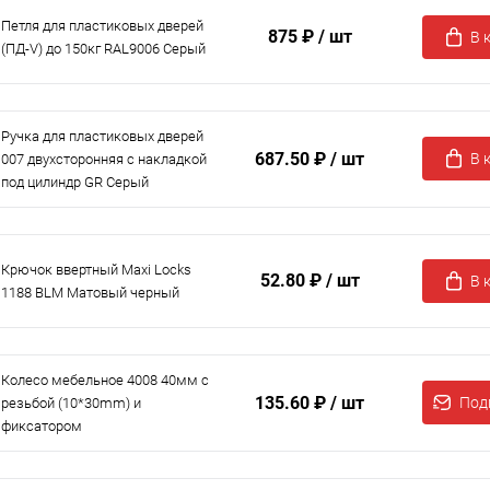
Петля для пластиковых дверей
875 ₽
/ шт
В 
(ПД-V) до 150кг RAL9006 Серый
Ручка для пластиковых дверей
687.50 ₽
/ шт
В 
007 двухсторонняя с накладкой
под цилиндр GR Серый
Крючок ввертный Maxi Locks
52.80 ₽
/ шт
В 
1188 BLM Матовый черный
Колесо мебельное 4008 40мм с
135.60 ₽
/ шт
Под
резьбой (10*30mm) и
фиксатором